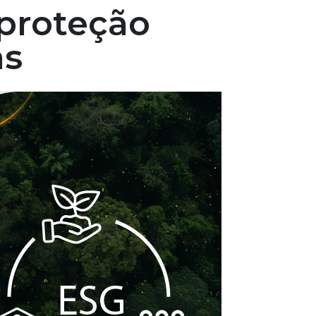
 proteção
as