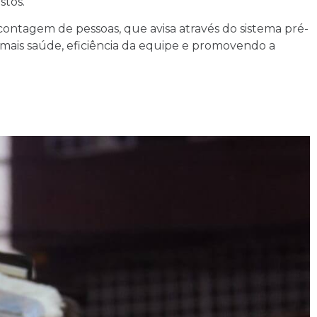
stos.
contagem de pessoas, que avisa através do sistema pré-
 mais saúde, eficiência da equipe e promovendo a