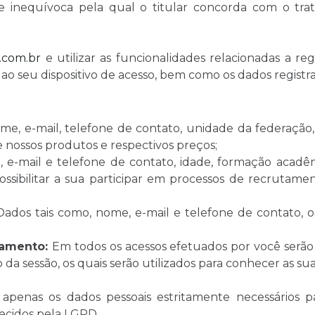
 e inequívoca pela qual o titular concorda com o tr
.com.br
e utilizar as funcionalidades relacionadas a reg
ao seu dispositivo de acesso, bem como os dados regist
e, e-mail, telefone de contato, unidade da federação, c
e nossos produtos e respectivos preços;
e-mail e telefone de contato, idade, formação acadêmic
 possibilitar a sua participar em processos de recruta
Dados tais como, nome, e-mail e telefone de contato, os
pamento:
Em todos os acessos efetuados por você serão
 da sessão, os quais serão utilizados para conhecer as su
penas os dados pessoais estritamente necessários pa
lecidos pela LGPD