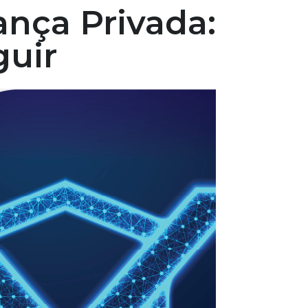
nça Privada:
guir